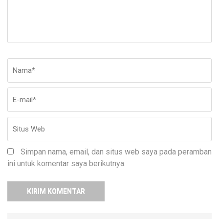
Nama
*
E-
Si
ma
W
Simpan nama, email, dan situs web saya pada peramban
ini untuk komentar saya berikutnya.