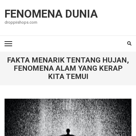
Lompat
ke
FENOMENA DUNIA
konten
droppiishops.com
(Tekan
Enter)
FAKTA MENARIK TENTANG HUJAN,
FENOMENA ALAM YANG KERAP
KITA TEMUI