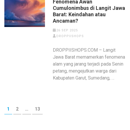
Fenomena Awan
Cumulonimbus di Langit Jawa
Barat: Keindahan atau
Ancaman?
26 SEP 2025
DROPPIISHOPS
DROPPIISHOPS.COM – Langit
Jawa Barat memamerkan fenomena
alam yang jarang terjadi pada Senin
petang, mengejutkan warga dari
Kabupaten Garut, Sumedang, …
Paginasi
HALAMAN
HALAMAN
HALAMAN
1
2
…
13
pos