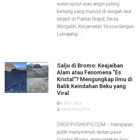
waterspout atau angin puting
beliung yang muncul di tengah laut
terjadi di Pantai Drajid, Desa
Wotgalih, Kecamatan Yosowilangun,
Lumajang. …
Salju di Bromo: Keajaiban
Alam atau Fenomena “Es
Kristal”? Mengungkap Ilmu di
Balik Keindahan Beku yang
Viral
6 OKT 2025
DROPPIISHOPS
DROPPIISHOPS.COM – Hamparan
putih menyelimuti lautan pasir
Gunung Bromo, menciptakan ilusi