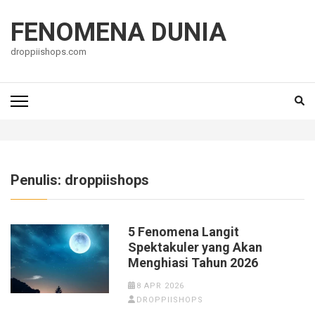
Lompat
ke
FENOMENA DUNIA
konten
droppiishops.com
(Tekan
Enter)
Penulis:
droppiishops
5 Fenomena Langit
Spektakuler yang Akan
Menghiasi Tahun 2026
8 APR 2026
DROPPIISHOPS