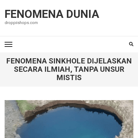
Lompat
ke
FENOMENA DUNIA
konten
droppiishops.com
(Tekan
Enter)
FENOMENA SINKHOLE DIJELASKAN
SECARA ILMIAH, TANPA UNSUR
MISTIS