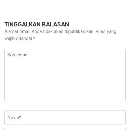
TINGGALKAN BALASAN
Alamat email Anda tidak akan dipublikasikan.
Ruas yang
wajib ditandai
*
Komentari
Nama
*
E-
Si
ma
W