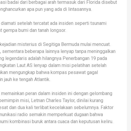
si badai dari berbagai arah termasuk dari Florida disebut
ghancurkan apa pun yang ada di lintasannya.
iamati setelah tercatat ada insiden seperti tsunami
at gempa bumi dan tanah longsor.
kejadian misterius di Segitiga Bermuda mulai mencuat.
s, sementara beberapa lainnya lenyap tanpa meninggalkan
ling legendaris adalah hilangnya Penerbangan 19 pada
katan Laut AS lenyap dalam misi pelatihan setelah
idikan mengungkap bahwa kompas pesawat gagal
 jauh ke tengah Atlantik.
ga memainkan peran dalam insiden ini dengan gelombang
pemimpin misi, Letnan Charles Taylor, dinilai kurang
sat dan dua kali terlibat kecelakaan sebelumnya. Faktor
komunikasi radio semakin memperkuat dugaan bahwa
murni kombinasi buruk antara cuaca dan keputusan keliru.