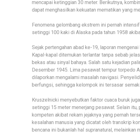
mencapai ketinggian 30 meter. Berikutnya, kombina
dapat menghasilkan kekuatan mematikan yang men
Fenomena gelombang ekstrem ini pernah intensif d
setinggi 100 kaki di Alaska pada tahun 1958 akib
Sejak pertengahan abad ke-19, laporan mengenai 
Kapal-kapal ditemukan terlantar tanpa sebab jela
bekas atau sinyal bahaya. Salah satu kejadian pa
Desember 1945. Lima pesawat tempur torpedo Ang
dilaporkan mengalami masalah navigasi. Penyel
berfungsi, sehingga kelompok ini tersasar semakin
Kruszelnicki menyebutkan faktor cuaca buruk ju
setinggi 15 meter menerjang pesawat. Selain itu, 
kompeten akibat rekam jejaknya yang pernah terse
kesalahan manusia yang dicatat oleh transkrip 
bencana ini bukanlah hal supranatural, melainkan 