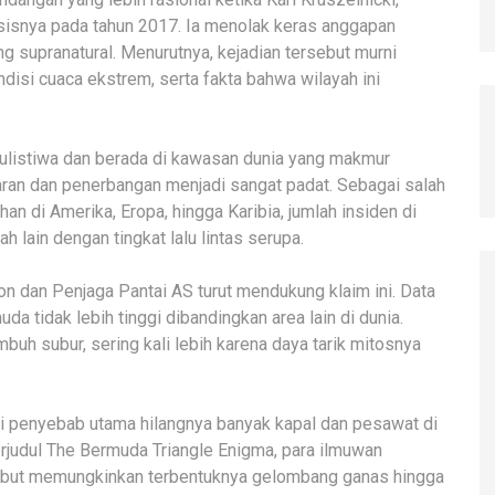
sisnya pada tahun 2017. Ia menolak keras anggapan
 supranatural. Menurutnya, kejadian tersebut murni
isi cuaca ekstrem, serta fakta bahwa wilayah ini
ulistiwa dan berada di kawasan dunia yang makmur
yaran dan penerbangan menjadi sangat padat. Sebagai salah
n di Amerika, Eropa, hingga Karibia, jumlah insiden di
ah lain dengan tingkat lalu lintas serupa.
n dan Penjaga Pantai AS turut mendukung klaim ini. Data
a tidak lebih tinggi dibandingkan area lain di dunia.
buh subur, sering kali lebih karena daya tarik mitosnya
i penyebab utama hilangnya banyak kapal dan pesawat di
rjudul The Bermuda Triangle Enigma, para ilmuwan
ebut memungkinkan terbentuknya gelombang ganas hingga