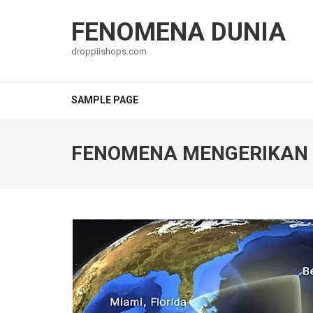
Lompat
ke
FENOMENA DUNIA
konten
droppiishops.com
(Tekan
Enter)
SAMPLE PAGE
FENOMENA MENGERIKAN 