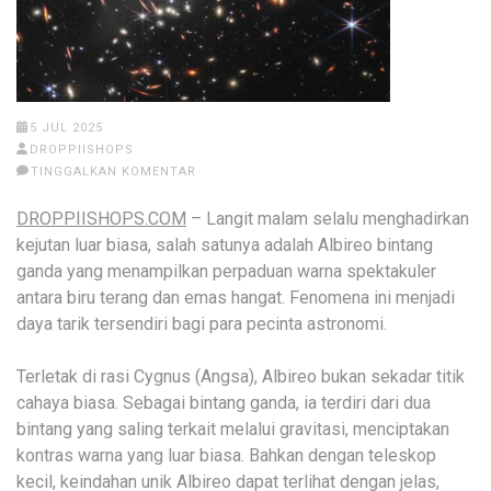
5 JUL 2025
DROPPIISHOPS
TINGGALKAN KOMENTAR
DROPPIISHOPS.COM
– Langit malam selalu menghadirkan
kejutan luar biasa, salah satunya adalah Albireo bintang
ganda yang menampilkan perpaduan warna spektakuler
antara biru terang dan emas hangat. Fenomena ini menjadi
daya tarik tersendiri bagi para pecinta astronomi.
Terletak di rasi Cygnus (Angsa), Albireo bukan sekadar titik
cahaya biasa. Sebagai bintang ganda, ia terdiri dari dua
bintang yang saling terkait melalui gravitasi, menciptakan
kontras warna yang luar biasa. Bahkan dengan teleskop
kecil, keindahan unik Albireo dapat terlihat dengan jelas,