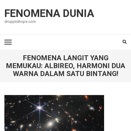
Lompat
ke
FENOMENA DUNIA
konten
droppiishops.com
(Tekan
Enter)
FENOMENA LANGIT YANG
MEMUKAU: ALBIREO, HARMONI DUA
WARNA DALAM SATU BINTANG!