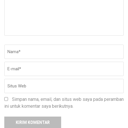
Nama
*
E-
Si
ma
W
Simpan nama, email, dan situs web saya pada peramban
ini untuk komentar saya berikutnya.