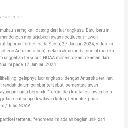
N KOMENTAR
au sering kali datang dari luar angkasa. Baru-baru ini,
 pemandangan menakjubkan awan noctilucent—awan
ut laporan Forbes pada Sabtu, 27 Januari 2024, video ini
pheric Administration) melalui akun media sosial mereka
lam unggahan tersebut, NOAA menampilkan rekaman dari
na ini pada 17 Januari 2024.
elilingi gelapnya luar angkasa, dengan Antartika terlihat
bih rendah dalam gambar tersebut, sementara awan
angan hantu bersisik. “Terdiri dari kristal es, awan tipis
g jelas saat senja di wilayah kutub, terbentuk pada
mi,” tulis NOAA.
partikel tertentu, fenomena ini adalah bagian unik dari