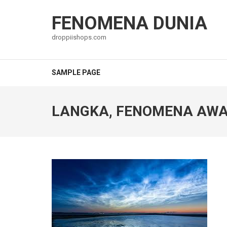
Lompat
ke
FENOMENA DUNIA
konten
droppiishops.com
(Tekan
Enter)
SAMPLE PAGE
LANGKA, FENOMENA AWA