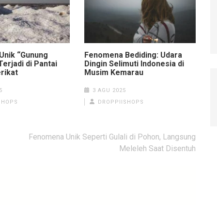
Unik “Gunung
Fenomena Bediding: Udara
Terjadi di Pantai
Dingin Selimuti Indonesia di
rikat
Musim Kemarau
5
3 AGU 2025
SHOPS
DROPPIISHOPS
Fenomena Unik Seperti Gulali di Pohon, Langsung
Meleleh Saat Disentuh