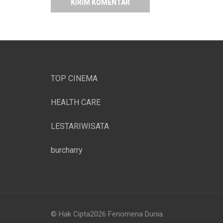
TOP CINEMA
HEALTH CARE
LESTARIWISATA
burcharry
© Hak Cipta2026
Fenomena Dunia
.