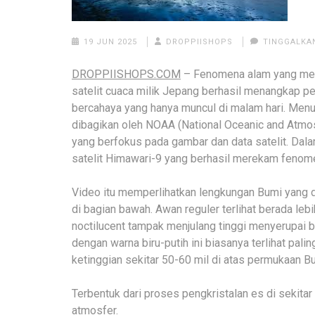
19 JUN 2025
DROPPIISHOPS
TINGGALKA
DROPPIISHOPS.COM
– Fenomena alam yang memuk
satelit cuaca milik Jepang berhasil menangkap
bercahaya yang hanya muncul di malam hari. Menur
dibagikan oleh NOAA (National Oceanic and Atmos
yang berfokus pada gambar dan data satelit. Da
satelit Himawari-9 yang berhasil merekam fenome
Video itu memperlihatkan lengkungan Bumi yang dik
di bagian bawah. Awan reguler terlihat berada le
noctilucent tampak menjulang tinggi menyerupai bay
dengan warna biru-putih ini biasanya terlihat palin
ketinggian sekitar 50-60 mil di atas permukaan Bu
Terbentuk dari proses pengkristalan es di sekitar 
atmosfer.