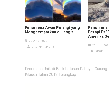
Fenomena Awan Pelangi yang
Fenomena 
Menggemparkan di Langit
Berapi Es” 
Amerika Se
27 APR 2025
29 JUL 202
DROPPIISHOPS
DROPPII
Navigasi
Fenomena Unik di Balik Letusan Dahsyat Gunung
pos
Kilauea Tahun 2018 Terungkap