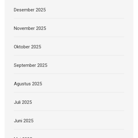
Desember 2025
November 2025
Oktober 2025
September 2025
Agustus 2025
Juli 2025
Juni 2025