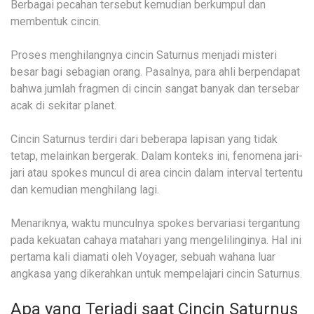
Berbagai pecahan tersebut kemudian berkumpul dan
membentuk cincin.
Proses menghilangnya cincin Saturnus menjadi misteri
besar bagi sebagian orang. Pasalnya, para ahli berpendapat
bahwa jumlah fragmen di cincin sangat banyak dan tersebar
acak di sekitar planet.
Cincin Saturnus terdiri dari beberapa lapisan yang tidak
tetap, melainkan bergerak. Dalam konteks ini, fenomena jari-
jari atau spokes muncul di area cincin dalam interval tertentu
dan kemudian menghilang lagi.
Menariknya, waktu munculnya spokes bervariasi tergantung
pada kekuatan cahaya matahari yang mengelilinginya. Hal ini
pertama kali diamati oleh Voyager, sebuah wahana luar
angkasa yang dikerahkan untuk mempelajari cincin Saturnus.
Apa yang Terjadi saat Cincin Saturnus