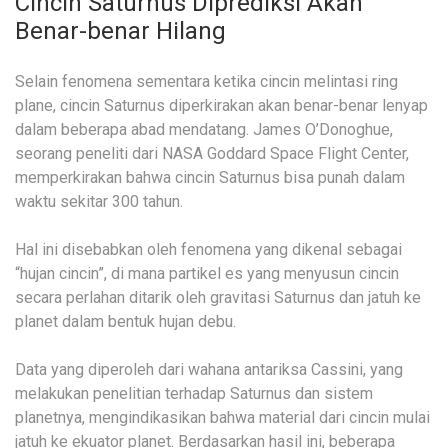
Cincin Saturnus Diprediksi Akan
Benar-benar Hilang
Selain fenomena sementara ketika cincin melintasi ring
plane, cincin Saturnus diperkirakan akan benar-benar lenyap
dalam beberapa abad mendatang. James O’Donoghue,
seorang peneliti dari NASA Goddard Space Flight Center,
memperkirakan bahwa cincin Saturnus bisa punah dalam
waktu sekitar 300 tahun.
Hal ini disebabkan oleh fenomena yang dikenal sebagai
“hujan cincin”, di mana partikel es yang menyusun cincin
secara perlahan ditarik oleh gravitasi Saturnus dan jatuh ke
planet dalam bentuk hujan debu.
Data yang diperoleh dari wahana antariksa Cassini, yang
melakukan penelitian terhadap Saturnus dan sistem
planetnya, mengindikasikan bahwa material dari cincin mulai
jatuh ke ekuator planet. Berdasarkan hasil ini, beberapa